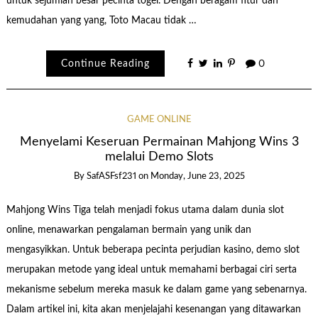
untuk sejumlah besar pecinta togel. Dengan beragam fitur dan
kemudahan yang yang, Toto Macau tidak …
Continue Reading
0
GAME ONLINE
Menyelami Keseruan Permainan Mahjong Wins 3
melalui Demo Slots
By
SafASFsf231
on
Monday, June 23, 2025
Mahjong Wins Tiga telah menjadi fokus utama dalam dunia slot
online, menawarkan pengalaman bermain yang unik dan
mengasyikkan. Untuk beberapa pecinta perjudian kasino, demo slot
merupakan metode yang ideal untuk memahami berbagai ciri serta
mekanisme sebelum mereka masuk ke dalam game yang sebenarnya.
Dalam artikel ini, kita akan menjelajahi kesenangan yang ditawarkan