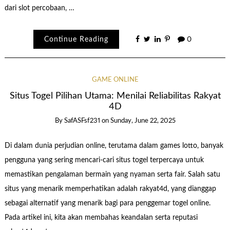
dari slot percobaan, …
Continue Reading
0
GAME ONLINE
Situs Togel Pilihan Utama: Menilai Reliabilitas Rakyat
4D
By
SafASFsf231
on
Sunday, June 22, 2025
Di dalam dunia perjudian online, terutama dalam games lotto, banyak
pengguna yang sering mencari-cari situs togel terpercaya untuk
memastikan pengalaman bermain yang nyaman serta fair. Salah satu
situs yang menarik memperhatikan adalah rakyat4d, yang dianggap
sebagai alternatif yang menarik bagi para penggemar togel online.
Pada artikel ini, kita akan membahas keandalan serta reputasi