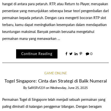
hangat di antara para petaruh. RTP, atau Return to Player, merupakan
persentase yang menunjukkan seberapa besar teori pengembalian dari
permainan kepada petaruh. Dengan cara mengerti bocoran RTP slot
terbaru, kamu dapat meningkatkan kesempatan dalam mendapatkan
keuntungan maksimal. Banyak pemain berusaha mengetahui
permainan mana yang menawarkan …
Continue Reading
0
GAME ONLINE
Togel Singapore: Cinta dan Strategi di Balik Numeral
By
SafASFsf231
on
Wednesday, June 25, 2025
Permainan Togel di Singapore telah menjadi sebuah permainan yang
paling diminati di kalangan penggemar bilangan. Dengan beragam