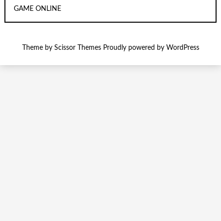
GAME ONLINE
Theme by
Scissor Themes
Proudly powered by
WordPress