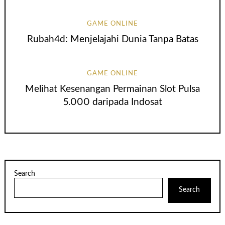
GAME ONLINE
Rubah4d: Menjelajahi Dunia Tanpa Batas
GAME ONLINE
Melihat Kesenangan Permainan Slot Pulsa
5.000 daripada Indosat
Search
Search