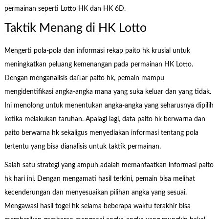
permainan seperti Lotto HK dan HK 6D.
Taktik Menang di HK Lotto
Mengerti pola-pola dan informasi rekap paito hk krusial untuk
meningkatkan peluang kemenangan pada permainan HK Lotto.
Dengan menganalisis daftar paito hk, pemain mampu
mengidentifikasi angka-angka mana yang suka keluar dan yang tidak.
Ini menolong untuk menentukan angka-angka yang seharusnya dipilih
ketika melakukan taruhan. Apalagi lagi, data paito hk berwarna dan
paito berwarna hk sekaligus menyediakan informasi tentang pola
tertentu yang bisa dianalisis untuk taktik permainan.
Salah satu strategi yang ampuh adalah memanfaatkan informasi paito
hk hari ini. Dengan mengamati hasil terkini, pemain bisa melihat
kecenderungan dan menyesuaikan pilihan angka yang sesuai.
Mengawasi hasil togel hk selama beberapa waktu terakhir bisa