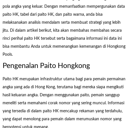
pola angka yang keluar. Dengan memanfaatkan mempergunakan data
paito HK, tabel dari paito HK, dan paito warna, anda bisa
melaksanakan analisis mendalam serta membuat strategi yang lebih
jitu. Di dalam artikel berikut, kita akan membahas membahas secara
rinci perihal paito HK tersebut serta bagaimana informasi ini data ini
bisa membantu Anda untuk memenangkan kemenangan di Hongkong
Pools.
Pengenalan Paito Hongkong
Paito HK merupakan infrastruktur utama bagi para pemain permainan
angka yang ada di Hong Kong, terutama bagi mereka siapa mengikuti
hasil keluaran angka. Dengan menggunakan paito, pemain sanggup
meneliti serta memahami corak nomor yang sering muncul. Informasi
yang tersedia di dalam paito HK mencakup rekaman yang terdahulu,
yang dapat menolong para pemain dalam merumuskan nomor yang
berpotensi untuk menang.