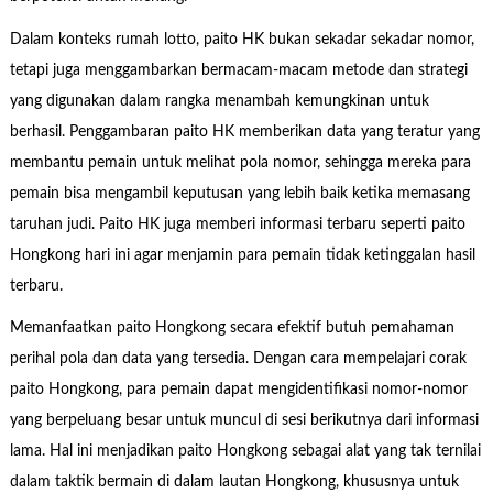
Dalam konteks rumah lotto, paito HK bukan sekadar sekadar nomor,
tetapi juga menggambarkan bermacam-macam metode dan strategi
yang digunakan dalam rangka menambah kemungkinan untuk
berhasil. Penggambaran paito HK memberikan data yang teratur yang
membantu pemain untuk melihat pola nomor, sehingga mereka para
pemain bisa mengambil keputusan yang lebih baik ketika memasang
taruhan judi. Paito HK juga memberi informasi terbaru seperti paito
Hongkong hari ini agar menjamin para pemain tidak ketinggalan hasil
terbaru.
Memanfaatkan paito Hongkong secara efektif butuh pemahaman
perihal pola dan data yang tersedia. Dengan cara mempelajari corak
paito Hongkong, para pemain dapat mengidentifikasi nomor-nomor
yang berpeluang besar untuk muncul di sesi berikutnya dari informasi
lama. Hal ini menjadikan paito Hongkong sebagai alat yang tak ternilai
dalam taktik bermain di dalam lautan Hongkong, khususnya untuk