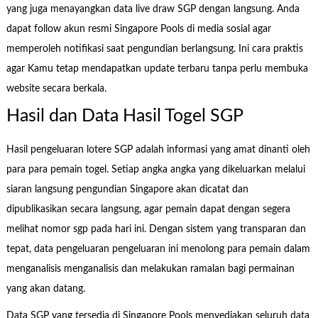
yang juga menayangkan data live draw SGP dengan langsung. Anda
dapat follow akun resmi Singapore Pools di media sosial agar
memperoleh notifikasi saat pengundian berlangsung. Ini cara praktis
agar Kamu tetap mendapatkan update terbaru tanpa perlu membuka
website secara berkala.
Hasil dan Data Hasil Togel SGP
Hasil pengeluaran lotere SGP adalah informasi yang amat dinanti oleh
para para pemain togel. Setiap angka angka yang dikeluarkan melalui
siaran langsung pengundian Singapore akan dicatat dan
dipublikasikan secara langsung, agar pemain dapat dengan segera
melihat nomor sgp pada hari ini. Dengan sistem yang transparan dan
tepat, data pengeluaran pengeluaran ini menolong para pemain dalam
menganalisis menganalisis dan melakukan ramalan bagi permainan
yang akan datang.
Data SGP yang tersedia di Singapore Pools menyediakan seluruh data