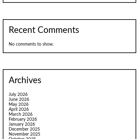
Recent Comments
No comments to show.
Archives
July 2026
June 2026
May 2026
April 2026
March 2026
February 2026
January 2026
December 2025
November 2025