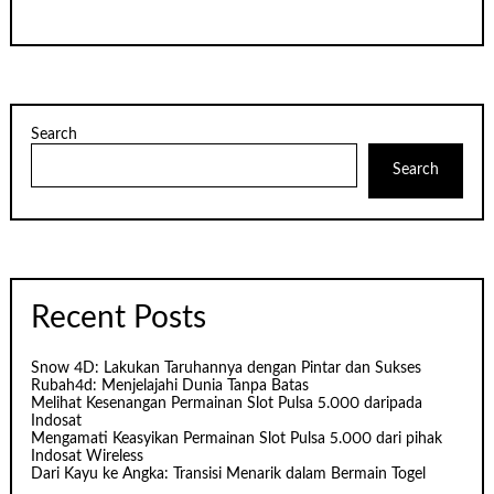
Search
Search
Recent Posts
Snow 4D: Lakukan Taruhannya dengan Pintar dan Sukses
Rubah4d: Menjelajahi Dunia Tanpa Batas
Melihat Kesenangan Permainan Slot Pulsa 5.000 daripada
Indosat
Mengamati Keasyikan Permainan Slot Pulsa 5.000 dari pihak
Indosat Wireless
Dari Kayu ke Angka: Transisi Menarik dalam Bermain Togel