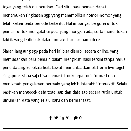
togel yang telah diluncurkan. Dari situ, para pemain dapat
menemukan ringkasan sgp yang menampilkan nomor-nomor yang
telah keluar pada periode tertentu. Hal ini sangat berguna untuk
pemain untuk mengetahui pola yang mungkin ada, serta menentukan
taktik yang lebih baik dalam melakukan taruhan lotere.
Siaran langsung sgp pada hari ini bisa diambil secara online, yang
memudahkan para pemain dalam mengikuti hasil terkini tanpa harus
perlu datang ke lokasi fisik. Lewat memanfaatkan platform live togel
singapore, siapa saja bisa memastikan ketepatan informasi dan
menikmati pengalaman bermain yang lebih interaktif interaktif. Selalu
pastikan mengecek data togel sgp dan data sgp secara rutin untuk
umumkan data yang selalu baru dan bermanfaat.
0