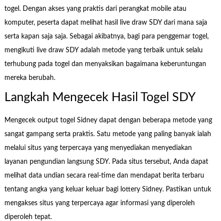
togel. Dengan akses yang praktis dari perangkat mobile atau
komputer, peserta dapat melihat hasil live draw SDY dari mana saja
serta kapan saja saja. Sebagai akibatnya, bagi para penggemar togel,
mengikuti live draw SDY adalah metode yang terbaik untuk selalu
terhubung pada togel dan menyaksikan bagaimana keberuntungan
mereka berubah.
Langkah Mengecek Hasil Togel SDY
Mengecek output togel Sidney dapat dengan beberapa metode yang
sangat gampang serta praktis. Satu metode yang paling banyak ialah
melalui situs yang terpercaya yang menyediakan menyediakan
layanan pengundian langsung SDY. Pada situs tersebut, Anda dapat
melihat data undian secara real-time dan mendapat berita terbaru
tentang angka yang keluar keluar bagi lottery Sidney. Pastikan untuk
mengakses situs yang terpercaya agar informasi yang diperoleh
diperoleh tepat.