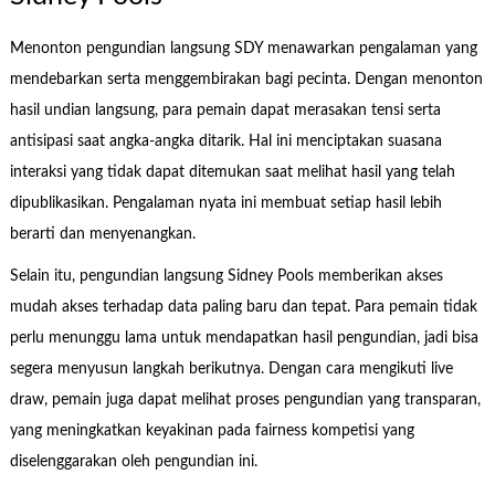
Menonton pengundian langsung SDY menawarkan pengalaman yang
mendebarkan serta menggembirakan bagi pecinta. Dengan menonton
hasil undian langsung, para pemain dapat merasakan tensi serta
antisipasi saat angka-angka ditarik. Hal ini menciptakan suasana
interaksi yang tidak dapat ditemukan saat melihat hasil yang telah
dipublikasikan. Pengalaman nyata ini membuat setiap hasil lebih
berarti dan menyenangkan.
Selain itu, pengundian langsung Sidney Pools memberikan akses
mudah akses terhadap data paling baru dan tepat. Para pemain tidak
perlu menunggu lama untuk mendapatkan hasil pengundian, jadi bisa
segera menyusun langkah berikutnya. Dengan cara mengikuti live
draw, pemain juga dapat melihat proses pengundian yang transparan,
yang meningkatkan keyakinan pada fairness kompetisi yang
diselenggarakan oleh pengundian ini.