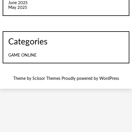
June 2025
May 2025
Categories
GAME ONLINE
Theme by
Scissor Themes
Proudly powered by
WordPress