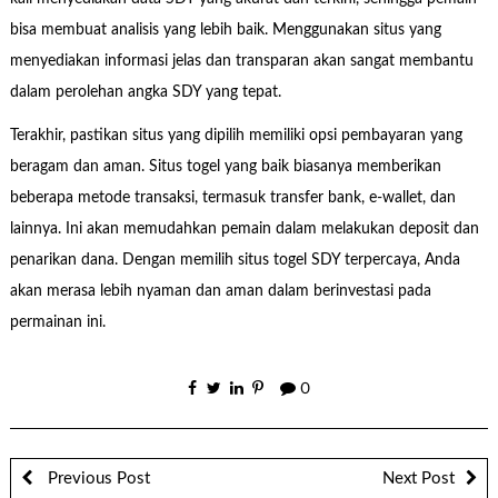
bisa membuat analisis yang lebih baik. Menggunakan situs yang
menyediakan informasi jelas dan transparan akan sangat membantu
dalam perolehan angka SDY yang tepat.
Terakhir, pastikan situs yang dipilih memiliki opsi pembayaran yang
beragam dan aman. Situs togel yang baik biasanya memberikan
beberapa metode transaksi, termasuk transfer bank, e-wallet, dan
lainnya. Ini akan memudahkan pemain dalam melakukan deposit dan
penarikan dana. Dengan memilih situs togel SDY terpercaya, Anda
akan merasa lebih nyaman dan aman dalam berinvestasi pada
permainan ini.
0
Previous Post
Next Post