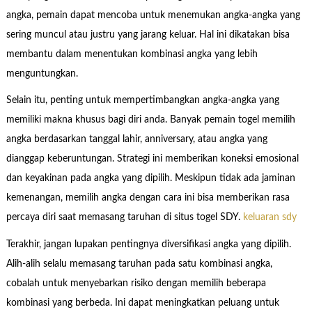
angka, pemain dapat mencoba untuk menemukan angka-angka yang
sering muncul atau justru yang jarang keluar. Hal ini dikatakan bisa
membantu dalam menentukan kombinasi angka yang lebih
menguntungkan.
Selain itu, penting untuk mempertimbangkan angka-angka yang
memiliki makna khusus bagi diri anda. Banyak pemain togel memilih
angka berdasarkan tanggal lahir, anniversary, atau angka yang
dianggap keberuntungan. Strategi ini memberikan koneksi emosional
dan keyakinan pada angka yang dipilih. Meskipun tidak ada jaminan
kemenangan, memilih angka dengan cara ini bisa memberikan rasa
percaya diri saat memasang taruhan di situs togel SDY.
keluaran sdy
Terakhir, jangan lupakan pentingnya diversifikasi angka yang dipilih.
Alih-alih selalu memasang taruhan pada satu kombinasi angka,
cobalah untuk menyebarkan risiko dengan memilih beberapa
kombinasi yang berbeda. Ini dapat meningkatkan peluang untuk