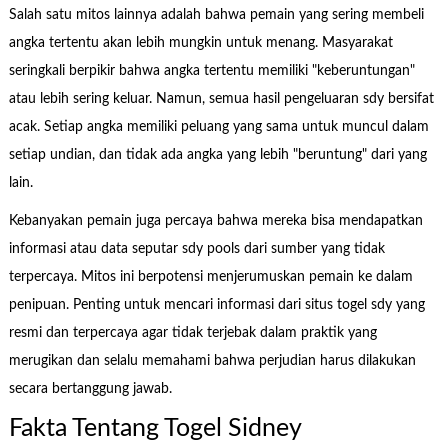
Salah satu mitos lainnya adalah bahwa pemain yang sering membeli
angka tertentu akan lebih mungkin untuk menang. Masyarakat
seringkali berpikir bahwa angka tertentu memiliki "keberuntungan"
atau lebih sering keluar. Namun, semua hasil pengeluaran sdy bersifat
acak. Setiap angka memiliki peluang yang sama untuk muncul dalam
setiap undian, dan tidak ada angka yang lebih "beruntung" dari yang
lain.
Kebanyakan pemain juga percaya bahwa mereka bisa mendapatkan
informasi atau data seputar sdy pools dari sumber yang tidak
terpercaya. Mitos ini berpotensi menjerumuskan pemain ke dalam
penipuan. Penting untuk mencari informasi dari situs togel sdy yang
resmi dan terpercaya agar tidak terjebak dalam praktik yang
merugikan dan selalu memahami bahwa perjudian harus dilakukan
secara bertanggung jawab.
Fakta Tentang Togel Sidney