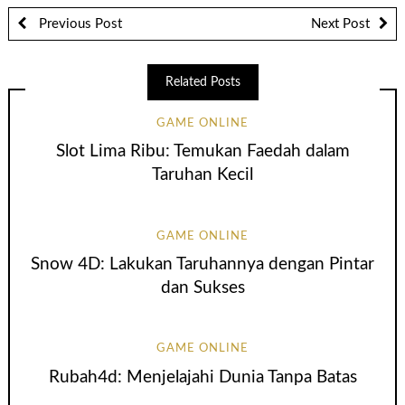
Previous Post
Next Post
Related Posts
GAME ONLINE
Slot Lima Ribu: Temukan Faedah dalam
Taruhan Kecil
GAME ONLINE
Snow 4D: Lakukan Taruhannya dengan Pintar
dan Sukses
GAME ONLINE
Rubah4d: Menjelajahi Dunia Tanpa Batas