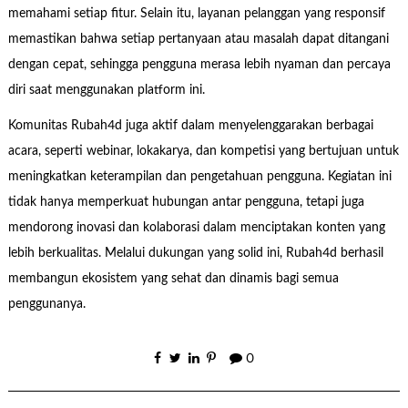
memahami setiap fitur. Selain itu, layanan pelanggan yang responsif
memastikan bahwa setiap pertanyaan atau masalah dapat ditangani
dengan cepat, sehingga pengguna merasa lebih nyaman dan percaya
diri saat menggunakan platform ini.
Komunitas Rubah4d juga aktif dalam menyelenggarakan berbagai
acara, seperti webinar, lokakarya, dan kompetisi yang bertujuan untuk
meningkatkan keterampilan dan pengetahuan pengguna. Kegiatan ini
tidak hanya memperkuat hubungan antar pengguna, tetapi juga
mendorong inovasi dan kolaborasi dalam menciptakan konten yang
lebih berkualitas. Melalui dukungan yang solid ini, Rubah4d berhasil
membangun ekosistem yang sehat dan dinamis bagi semua
penggunanya.
0