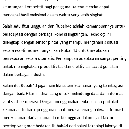
keuntungan kompetitif bagi pengguna, karena mereka dapat
mencapai hasil maksimal dalam waktu yang lebih singkat.
Salah satu fitur unggulan dari Rubah4d adalah kemampuannya untuk
beradaptasi dengan berbagai kondisi lingkungan. Teknologi ini
dilengkapi dengan sensor pintar yang mampu menganalisis situasi
secara real-time, memungkinkan Rubah4d untuk melakukan
penyesuaian secara otomatis. Kemampuan adaptasi ini sangat penting
untuk meningkatkan produktivitas dan efektivitas saat digunakan
dalam berbagai industri.
Selain itu, Rubah4d juga memiliki sistem keamanan yang terintegrasi
dengan baik. Fitur ini dirancang untuk melindungi data dan informasi
vital saat beroperasi. Dengan menggunakan enkripsi dan protokol
keamanan terbaru, pengguna dapat merasa tenang bahwa informasi
mereka aman dari ancaman luar. Keunggulan ini menjadi faktor
penting yang membedakan Rubah4d dari solusi teknologi lainnya di