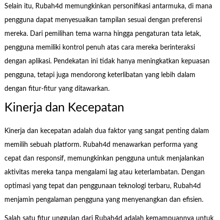
Selain itu, Rubah4d memungkinkan personifikasi antarmuka, di mana
pengguna dapat menyesuaikan tampilan sesuai dengan preferensi
mereka. Dari pemilihan tema warna hingga pengaturan tata letak,
pengguna memiliki kontrol penuh atas cara mereka berinteraksi
dengan aplikasi. Pendekatan ini tidak hanya meningkatkan kepuasan
pengguna, tetapi juga mendorong keterlibatan yang lebih dalam
dengan fitur-fitur yang ditawarkan.
Kinerja dan Kecepatan
Kinerja dan kecepatan adalah dua faktor yang sangat penting dalam
memilih sebuah platform. Rubah4d menawarkan performa yang
cepat dan responsif, memungkinkan pengguna untuk menjalankan
aktivitas mereka tanpa mengalami lag atau keterlambatan. Dengan
optimasi yang tepat dan penggunaan teknologi terbaru, Rubah4d
menjamin pengalaman pengguna yang menyenangkan dan efisien.
Salah satu fitur unggulan dari Rubah4d adalah kemampuannya untuk