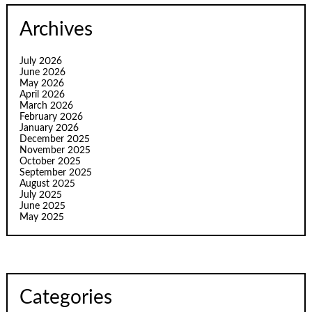
Archives
July 2026
June 2026
May 2026
April 2026
March 2026
February 2026
January 2026
December 2025
November 2025
October 2025
September 2025
August 2025
July 2025
June 2025
May 2025
Categories