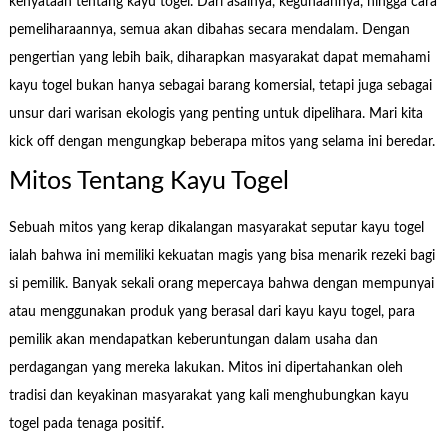
kenyataan tentang kayu togel. Dari asalnya, kegunaannya, hingga cara
pemeliharaannya, semua akan dibahas secara mendalam. Dengan
pengertian yang lebih baik, diharapkan masyarakat dapat memahami
kayu togel bukan hanya sebagai barang komersial, tetapi juga sebagai
unsur dari warisan ekologis yang penting untuk dipelihara. Mari kita
kick off dengan mengungkap beberapa mitos yang selama ini beredar.
Mitos Tentang Kayu Togel
Sebuah mitos yang kerap dikalangan masyarakat seputar kayu togel
ialah bahwa ini memiliki kekuatan magis yang bisa menarik rezeki bagi
si pemilik. Banyak sekali orang mepercaya bahwa dengan mempunyai
atau menggunakan produk yang berasal dari kayu kayu togel, para
pemilik akan mendapatkan keberuntungan dalam usaha dan
perdagangan yang mereka lakukan. Mitos ini dipertahankan oleh
tradisi dan keyakinan masyarakat yang kali menghubungkan kayu
togel pada tenaga positif.