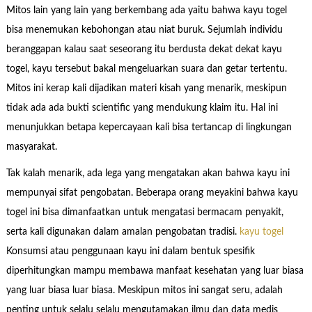
Mitos lain yang lain yang berkembang ada yaitu bahwa kayu togel
bisa menemukan kebohongan atau niat buruk. Sejumlah individu
beranggapan kalau saat seseorang itu berdusta dekat dekat kayu
togel, kayu tersebut bakal mengeluarkan suara dan getar tertentu.
Mitos ini kerap kali dijadikan materi kisah yang menarik, meskipun
tidak ada ada bukti scientific yang mendukung klaim itu. Hal ini
menunjukkan betapa kepercayaan kali bisa tertancap di lingkungan
masyarakat.
Tak kalah menarik, ada lega yang mengatakan akan bahwa kayu ini
mempunyai sifat pengobatan. Beberapa orang meyakini bahwa kayu
togel ini bisa dimanfaatkan untuk mengatasi bermacam penyakit,
serta kali digunakan dalam amalan pengobatan tradisi.
kayu togel
Konsumsi atau penggunaan kayu ini dalam bentuk spesifik
diperhitungkan mampu membawa manfaat kesehatan yang luar biasa
yang luar biasa luar biasa. Meskipun mitos ini sangat seru, adalah
penting untuk selalu selalu mengutamakan ilmu dan data medis