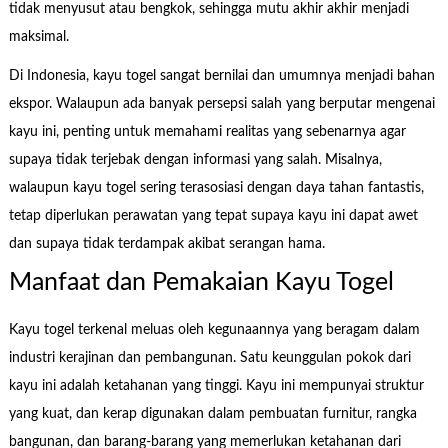
tidak menyusut atau bengkok, sehingga mutu akhir akhir menjadi
maksimal.
Di Indonesia, kayu togel sangat bernilai dan umumnya menjadi bahan
ekspor. Walaupun ada banyak persepsi salah yang berputar mengenai
kayu ini, penting untuk memahami realitas yang sebenarnya agar
supaya tidak terjebak dengan informasi yang salah. Misalnya,
walaupun kayu togel sering terasosiasi dengan daya tahan fantastis,
tetap diperlukan perawatan yang tepat supaya kayu ini dapat awet
dan supaya tidak terdampak akibat serangan hama.
Manfaat dan Pemakaian Kayu Togel
Kayu togel terkenal meluas oleh kegunaannya yang beragam dalam
industri kerajinan dan pembangunan. Satu keunggulan pokok dari
kayu ini adalah ketahanan yang tinggi. Kayu ini mempunyai struktur
yang kuat, dan kerap digunakan dalam pembuatan furnitur, rangka
bangunan, dan barang-barang yang memerlukan ketahanan dari