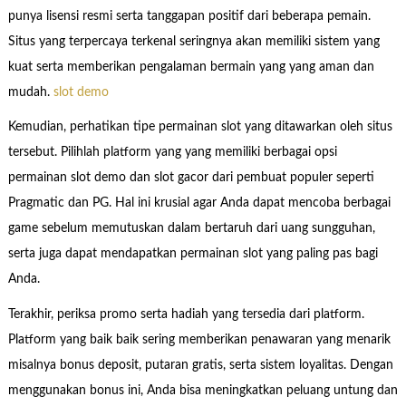
punya lisensi resmi serta tanggapan positif dari beberapa pemain.
Situs yang terpercaya terkenal seringnya akan memiliki sistem yang
kuat serta memberikan pengalaman bermain yang yang aman dan
mudah.
slot demo
Kemudian, perhatikan tipe permainan slot yang ditawarkan oleh situs
tersebut. Pilihlah platform yang yang memiliki berbagai opsi
permainan slot demo dan slot gacor dari pembuat populer seperti
Pragmatic dan PG. Hal ini krusial agar Anda dapat mencoba berbagai
game sebelum memutuskan dalam bertaruh dari uang sungguhan,
serta juga dapat mendapatkan permainan slot yang paling pas bagi
Anda.
Terakhir, periksa promo serta hadiah yang tersedia dari platform.
Platform yang baik baik sering memberikan penawaran yang menarik
misalnya bonus deposit, putaran gratis, serta sistem loyalitas. Dengan
menggunakan bonus ini, Anda bisa meningkatkan peluang untung dan