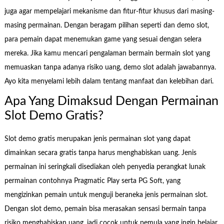
juga agar mempelajari mekanisme dan fitur-fitur khusus dari masing-
masing permainan. Dengan beragam pilihan seperti dan demo slot,
para pemain dapat menemukan game yang sesuai dengan selera
mereka. Jika kamu mencari pengalaman bermain bermain slot yang
memuaskan tanpa adanya risiko uang, demo slot adalah jawabannya.
Ayo kita menyelami lebih dalam tentang manfaat dan kelebihan dari.
Apa Yang Dimaksud Dengan Permainan
Slot Demo Gratis?
Slot demo gratis merupakan jenis permainan slot yang dapat
dimainkan secara gratis tanpa harus menghabiskan uang. Jenis
permainan ini seringkali disediakan oleh penyedia perangkat lunak
permainan contohnya Pragmatic Play serta PG Soft, yang
mengizinkan pemain untuk menguji beraneka jenis permainan slot.
Dengan slot demo, pemain bisa merasakan sensasi bermain tanpa
risiko menghabiskan uang, jadi cocok untuk pemula yang ingin belajar