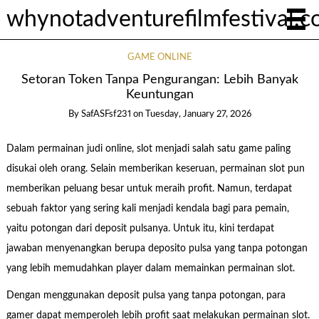
whynotadventurefilmfestival.
GAME ONLINE
Setoran Token Tanpa Pengurangan: Lebih Banyak
Keuntungan
By
SafASFsf231
on
Tuesday, January 27, 2026
Dalam permainan judi online, slot menjadi salah satu game paling
disukai oleh orang. Selain memberikan keseruan, permainan slot pun
memberikan peluang besar untuk meraih profit. Namun, terdapat
sebuah faktor yang sering kali menjadi kendala bagi para pemain,
yaitu potongan dari deposit pulsanya. Untuk itu, kini terdapat
jawaban menyenangkan berupa deposito pulsa yang tanpa potongan
yang lebih memudahkan player dalam memainkan permainan slot.
Dengan menggunakan deposit pulsa yang tanpa potongan, para
gamer dapat memperoleh lebih profit saat melakukan permainan slot.