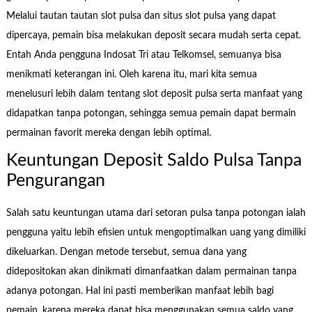
Melalui tautan tautan slot pulsa dan situs slot pulsa yang dapat
dipercaya, pemain bisa melakukan deposit secara mudah serta cepat.
Entah Anda pengguna Indosat Tri atau Telkomsel, semuanya bisa
menikmati keterangan ini. Oleh karena itu, mari kita semua
menelusuri lebih dalam tentang slot deposit pulsa serta manfaat yang
didapatkan tanpa potongan, sehingga semua pemain dapat bermain
permainan favorit mereka dengan lebih optimal.
Keuntungan Deposit Saldo Pulsa Tanpa
Pengurangan
Salah satu keuntungan utama dari setoran pulsa tanpa potongan ialah
pengguna yaitu lebih efisien untuk mengoptimalkan uang yang dimiliki
dikeluarkan. Dengan metode tersebut, semua dana yang
didepositokan akan dinikmati dimanfaatkan dalam permainan tanpa
adanya potongan. Hal ini pasti memberikan manfaat lebih bagi
pemain, karena mereka dapat bisa menggunakan semua saldo yang