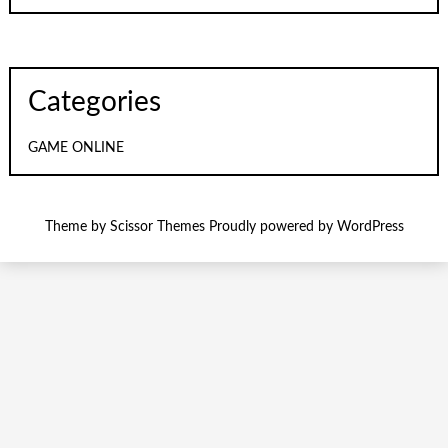
Categories
GAME ONLINE
Theme by
Scissor Themes
Proudly powered by
WordPress