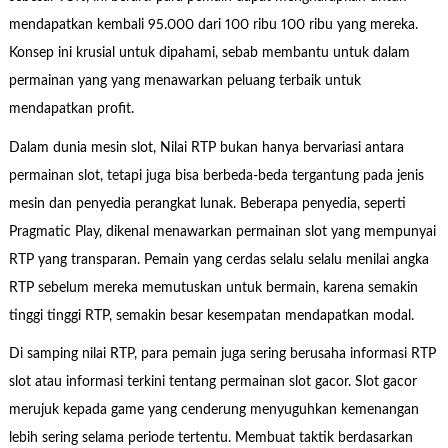
mendapatkan kembali 95.000 dari 100 ribu 100 ribu yang mereka.
Konsep ini krusial untuk dipahami, sebab membantu untuk dalam
permainan yang yang menawarkan peluang terbaik untuk
mendapatkan profit.
Dalam dunia mesin slot, Nilai RTP bukan hanya bervariasi antara
permainan slot, tetapi juga bisa berbeda-beda tergantung pada jenis
mesin dan penyedia perangkat lunak. Beberapa penyedia, seperti
Pragmatic Play, dikenal menawarkan permainan slot yang mempunyai
RTP yang transparan. Pemain yang cerdas selalu selalu menilai angka
RTP sebelum mereka memutuskan untuk bermain, karena semakin
tinggi tinggi RTP, semakin besar kesempatan mendapatkan modal.
Di samping nilai RTP, para pemain juga sering berusaha informasi RTP
slot atau informasi terkini tentang permainan slot gacor. Slot gacor
merujuk kepada game yang cenderung menyuguhkan kemenangan
lebih sering selama periode tertentu. Membuat taktik berdasarkan