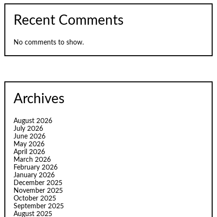
Recent Comments
No comments to show.
Archives
August 2026
July 2026
June 2026
May 2026
April 2026
March 2026
February 2026
January 2026
December 2025
November 2025
October 2025
September 2025
August 2025