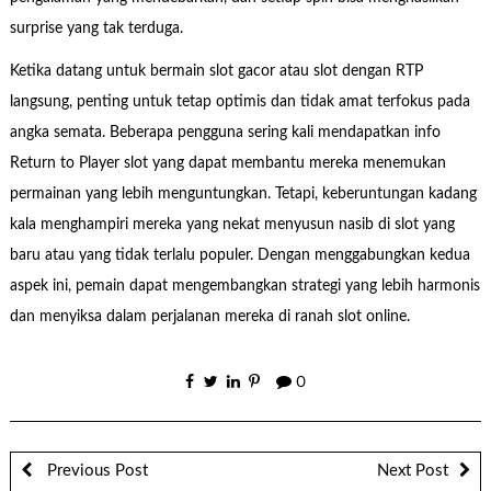
surprise yang tak terduga.
Ketika datang untuk bermain slot gacor atau slot dengan RTP
langsung, penting untuk tetap optimis dan tidak amat terfokus pada
angka semata. Beberapa pengguna sering kali mendapatkan info
Return to Player slot yang dapat membantu mereka menemukan
permainan yang lebih menguntungkan. Tetapi, keberuntungan kadang
kala menghampiri mereka yang nekat menyusun nasib di slot yang
baru atau yang tidak terlalu populer. Dengan menggabungkan kedua
aspek ini, pemain dapat mengembangkan strategi yang lebih harmonis
dan menyiksa dalam perjalanan mereka di ranah slot online.
0
Previous Post
Next Post