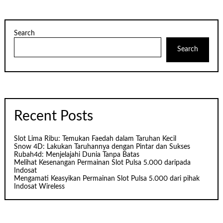
Search
Search
Recent Posts
Slot Lima Ribu: Temukan Faedah dalam Taruhan Kecil
Snow 4D: Lakukan Taruhannya dengan Pintar dan Sukses
Rubah4d: Menjelajahi Dunia Tanpa Batas
Melihat Kesenangan Permainan Slot Pulsa 5.000 daripada
Indosat
Mengamati Keasyikan Permainan Slot Pulsa 5.000 dari pihak
Indosat Wireless