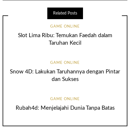
Related Posts
GAME ONLINE
Slot Lima Ribu: Temukan Faedah dalam
Taruhan Kecil
GAME ONLINE
Snow 4D: Lakukan Taruhannya dengan Pintar
dan Sukses
GAME ONLINE
Rubah4d: Menjelajahi Dunia Tanpa Batas