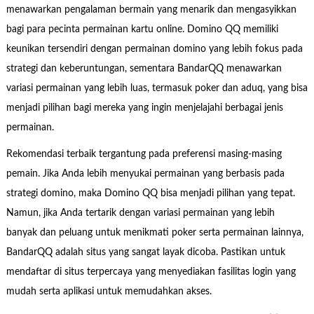
menawarkan pengalaman bermain yang menarik dan mengasyikkan
bagi para pecinta permainan kartu online. Domino QQ memiliki
keunikan tersendiri dengan permainan domino yang lebih fokus pada
strategi dan keberuntungan, sementara BandarQQ menawarkan
variasi permainan yang lebih luas, termasuk poker dan aduq, yang bisa
menjadi pilihan bagi mereka yang ingin menjelajahi berbagai jenis
permainan.
Rekomendasi terbaik tergantung pada preferensi masing-masing
pemain. Jika Anda lebih menyukai permainan yang berbasis pada
strategi domino, maka Domino QQ bisa menjadi pilihan yang tepat.
Namun, jika Anda tertarik dengan variasi permainan yang lebih
banyak dan peluang untuk menikmati poker serta permainan lainnya,
BandarQQ adalah situs yang sangat layak dicoba. Pastikan untuk
mendaftar di situs terpercaya yang menyediakan fasilitas login yang
mudah serta aplikasi untuk memudahkan akses.