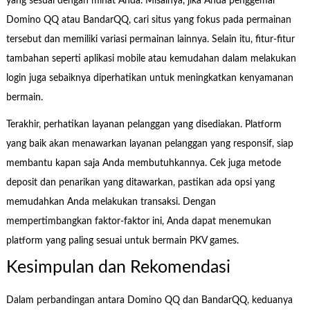
yang sesuai dengan minat Anda. Misalnya, jika Anda penggemar
Domino QQ atau BandarQQ, cari situs yang fokus pada permainan
tersebut dan memiliki variasi permainan lainnya. Selain itu, fitur-fitur
tambahan seperti aplikasi mobile atau kemudahan dalam melakukan
login juga sebaiknya diperhatikan untuk meningkatkan kenyamanan
bermain.
Terakhir, perhatikan layanan pelanggan yang disediakan. Platform
yang baik akan menawarkan layanan pelanggan yang responsif, siap
membantu kapan saja Anda membutuhkannya. Cek juga metode
deposit dan penarikan yang ditawarkan, pastikan ada opsi yang
memudahkan Anda melakukan transaksi. Dengan
mempertimbangkan faktor-faktor ini, Anda dapat menemukan
platform yang paling sesuai untuk bermain PKV games.
Kesimpulan dan Rekomendasi
Dalam perbandingan antara Domino QQ dan BandarQQ, keduanya