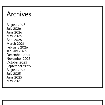
Archives
August 2026
July 2026
June 2026
May 2026
April 2026
March 2026
February 2026
January 2026
December 2025
November 2025
October 2025
September 2025
August 2025
July 2025
June 2025
May 2025