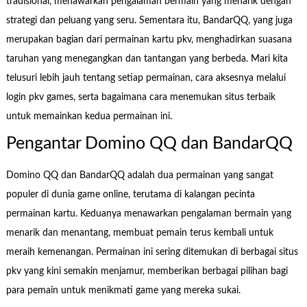
tradisional, menawarkan pengalaman bermain yang menarik dengan
strategi dan peluang yang seru. Sementara itu, BandarQQ, yang juga
merupakan bagian dari permainan kartu pkv, menghadirkan suasana
taruhan yang menegangkan dan tantangan yang berbeda. Mari kita
telusuri lebih jauh tentang setiap permainan, cara aksesnya melalui
login pkv games, serta bagaimana cara menemukan situs terbaik
untuk memainkan kedua permainan ini.
Pengantar Domino QQ dan BandarQQ
Domino QQ dan BandarQQ adalah dua permainan yang sangat
populer di dunia game online, terutama di kalangan pecinta
permainan kartu. Keduanya menawarkan pengalaman bermain yang
menarik dan menantang, membuat pemain terus kembali untuk
meraih kemenangan. Permainan ini sering ditemukan di berbagai situs
pkv yang kini semakin menjamur, memberikan berbagai pilihan bagi
para pemain untuk menikmati game yang mereka sukai.