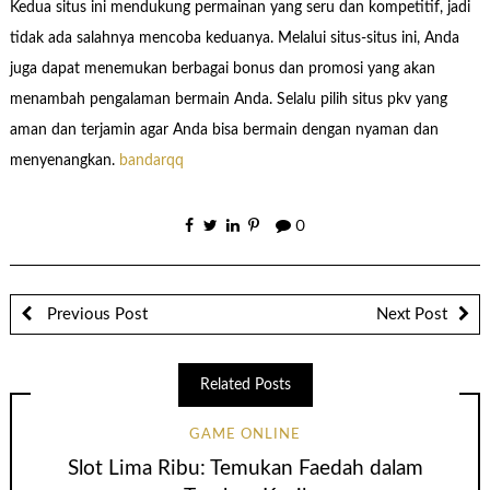
Kedua situs ini mendukung permainan yang seru dan kompetitif, jadi
tidak ada salahnya mencoba keduanya. Melalui situs-situs ini, Anda
juga dapat menemukan berbagai bonus dan promosi yang akan
menambah pengalaman bermain Anda. Selalu pilih situs pkv yang
aman dan terjamin agar Anda bisa bermain dengan nyaman dan
menyenangkan.
bandarqq
0
Previous Post
Next Post
Related Posts
GAME ONLINE
Slot Lima Ribu: Temukan Faedah dalam