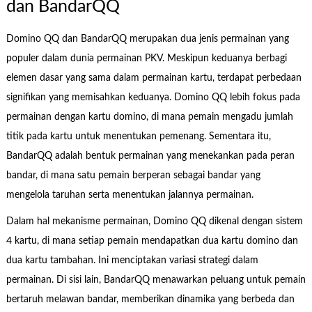
dan BandarQQ
Domino QQ dan BandarQQ merupakan dua jenis permainan yang
populer dalam dunia permainan PKV. Meskipun keduanya berbagi
elemen dasar yang sama dalam permainan kartu, terdapat perbedaan
signifikan yang memisahkan keduanya. Domino QQ lebih fokus pada
permainan dengan kartu domino, di mana pemain mengadu jumlah
titik pada kartu untuk menentukan pemenang. Sementara itu,
BandarQQ adalah bentuk permainan yang menekankan pada peran
bandar, di mana satu pemain berperan sebagai bandar yang
mengelola taruhan serta menentukan jalannya permainan.
Dalam hal mekanisme permainan, Domino QQ dikenal dengan sistem
4 kartu, di mana setiap pemain mendapatkan dua kartu domino dan
dua kartu tambahan. Ini menciptakan variasi strategi dalam
permainan. Di sisi lain, BandarQQ menawarkan peluang untuk pemain
bertaruh melawan bandar, memberikan dinamika yang berbeda dan