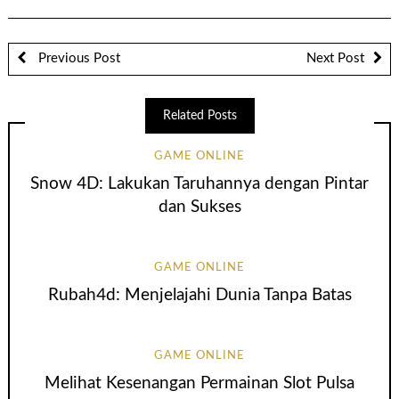
Previous Post
Next Post
Related Posts
GAME ONLINE
Snow 4D: Lakukan Taruhannya dengan Pintar
dan Sukses
GAME ONLINE
Rubah4d: Menjelajahi Dunia Tanpa Batas
GAME ONLINE
Melihat Kesenangan Permainan Slot Pulsa