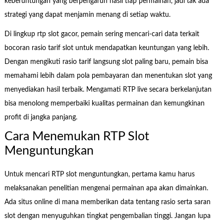
keberuntungan yang berpengaruh hasil tiap permainan, jadi tak ada
strategi yang dapat menjamin menang di setiap waktu.
Di lingkup rtp slot gacor, pemain sering mencari-cari data terkait
bocoran rasio tarif slot untuk mendapatkan keuntungan yang lebih.
Dengan mengikuti rasio tarif langsung slot paling baru, pemain bisa
memahami lebih dalam pola pembayaran dan menentukan slot yang
menyediakan hasil terbaik. Mengamati RTP live secara berkelanjutan
bisa menolong memperbaiki kualitas permainan dan kemungkinan
profit di jangka panjang.
Cara Menemukan RTP Slot
Menguntungkan
Untuk mencari RTP slot menguntungkan, pertama kamu harus
melaksanakan penelitian mengenai permainan apa akan dimainkan.
Ada situs online di mana memberikan data tentang rasio serta saran
slot dengan menyuguhkan tingkat pengembalian tinggi. Jangan lupa