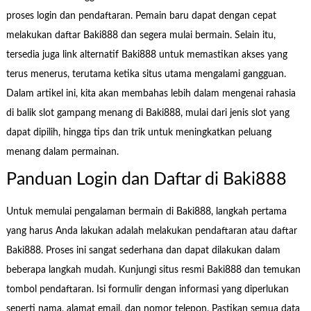
proses login dan pendaftaran. Pemain baru dapat dengan cepat
melakukan daftar Baki888 dan segera mulai bermain. Selain itu,
tersedia juga link alternatif Baki888 untuk memastikan akses yang
terus menerus, terutama ketika situs utama mengalami gangguan.
Dalam artikel ini, kita akan membahas lebih dalam mengenai rahasia
di balik slot gampang menang di Baki888, mulai dari jenis slot yang
dapat dipilih, hingga tips dan trik untuk meningkatkan peluang
menang dalam permainan.
Panduan Login dan Daftar di Baki888
Untuk memulai pengalaman bermain di Baki888, langkah pertama
yang harus Anda lakukan adalah melakukan pendaftaran atau daftar
Baki888. Proses ini sangat sederhana dan dapat dilakukan dalam
beberapa langkah mudah. Kunjungi situs resmi Baki888 dan temukan
tombol pendaftaran. Isi formulir dengan informasi yang diperlukan
seperti nama, alamat email, dan nomor telepon. Pastikan semua data