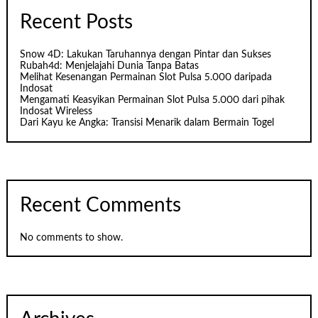
Recent Posts
Snow 4D: Lakukan Taruhannya dengan Pintar dan Sukses
Rubah4d: Menjelajahi Dunia Tanpa Batas
Melihat Kesenangan Permainan Slot Pulsa 5.000 daripada
Indosat
Mengamati Keasyikan Permainan Slot Pulsa 5.000 dari pihak
Indosat Wireless
Dari Kayu ke Angka: Transisi Menarik dalam Bermain Togel
Recent Comments
No comments to show.