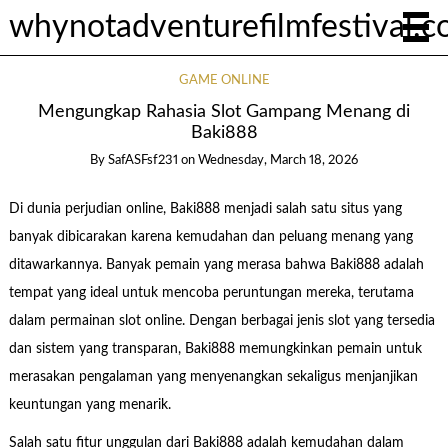
whynotadventurefilmfestival.
GAME ONLINE
Mengungkap Rahasia Slot Gampang Menang di
Baki888
By
SafASFsf231
on
Wednesday, March 18, 2026
Di dunia perjudian online, Baki888 menjadi salah satu situs yang
banyak dibicarakan karena kemudahan dan peluang menang yang
ditawarkannya. Banyak pemain yang merasa bahwa Baki888 adalah
tempat yang ideal untuk mencoba peruntungan mereka, terutama
dalam permainan slot online. Dengan berbagai jenis slot yang tersedia
dan sistem yang transparan, Baki888 memungkinkan pemain untuk
merasakan pengalaman yang menyenangkan sekaligus menjanjikan
keuntungan yang menarik.
Salah satu fitur unggulan dari Baki888 adalah kemudahan dalam