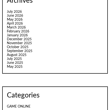
Archives
July 2026
June 2026
May 2026
April 2026
March 2026
February 2026
January 2026
December 2025
November 2025
October 2025
September 2025
August 2025
July 2025
June 2025
May 2025
Categories
GAME ONLINE