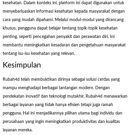
kesehatan. Dalam konteks ini, platform ini dapat digunakan untuk
menyebarluaskan informasi kesehatan kepada masyarakat dengan
cara yang mudah dipahami. Melalui modul-modul yang dirancang
khusus, pengguna dapat belajar tentang topik-topik kesehatan
penting, seperti pencegahan penyakit dan perawatan diri. Ini
membantu meningkatkan kesadaran dan pengetahuan masyarakat
tentang isu-isu kesehatan yang relevan.
Kesimpulan
Rubah4d telah membuktikan dirinya sebagai solusi cerdas yang
mampu menghadapi berbagai tantangan modern. Dengan
pendekatan inovatif dan teknologi mutakhir, Rubah4d menawarkan
berbagai layanan yang tidak hanya efisien tetapi juga ramah
pengguna. Hal ini menjadikannya pilihan utama bagi individu dan
perusahaan yang ingin meningkatkan produktivitas dan kualitas
layanan mereka.