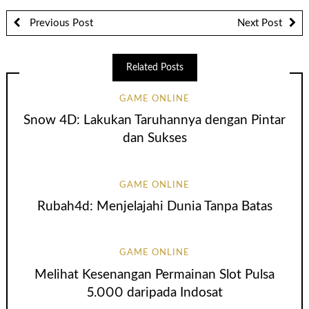
Previous Post
Next Post
Related Posts
GAME ONLINE
Snow 4D: Lakukan Taruhannya dengan Pintar
dan Sukses
GAME ONLINE
Rubah4d: Menjelajahi Dunia Tanpa Batas
GAME ONLINE
Melihat Kesenangan Permainan Slot Pulsa
5.000 daripada Indosat