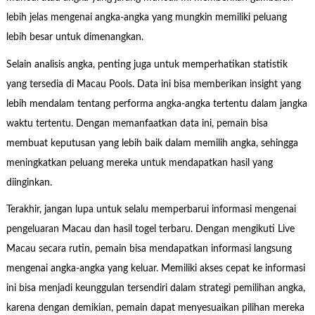
lebih jelas mengenai angka-angka yang mungkin memiliki peluang
lebih besar untuk dimenangkan.
Selain analisis angka, penting juga untuk memperhatikan statistik
yang tersedia di Macau Pools. Data ini bisa memberikan insight yang
lebih mendalam tentang performa angka-angka tertentu dalam jangka
waktu tertentu. Dengan memanfaatkan data ini, pemain bisa
membuat keputusan yang lebih baik dalam memilih angka, sehingga
meningkatkan peluang mereka untuk mendapatkan hasil yang
diinginkan.
Terakhir, jangan lupa untuk selalu memperbarui informasi mengenai
pengeluaran Macau dan hasil togel terbaru. Dengan mengikuti Live
Macau secara rutin, pemain bisa mendapatkan informasi langsung
mengenai angka-angka yang keluar. Memiliki akses cepat ke informasi
ini bisa menjadi keunggulan tersendiri dalam strategi pemilihan angka,
karena dengan demikian, pemain dapat menyesuaikan pilihan mereka