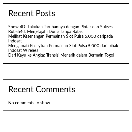
Recent Posts
Snow 4D: Lakukan Taruhannya dengan Pintar dan Sukses
Rubah4d: Menjelajahi Dunia Tanpa Batas
Melihat Kesenangan Permainan Slot Pulsa 5.000 daripada
Indosat
Mengamati Keasyikan Permainan Slot Pulsa 5.000 dari pihak
Indosat Wireless
Dari Kayu ke Angka: Transisi Menarik dalam Bermain Togel
Recent Comments
No comments to show.