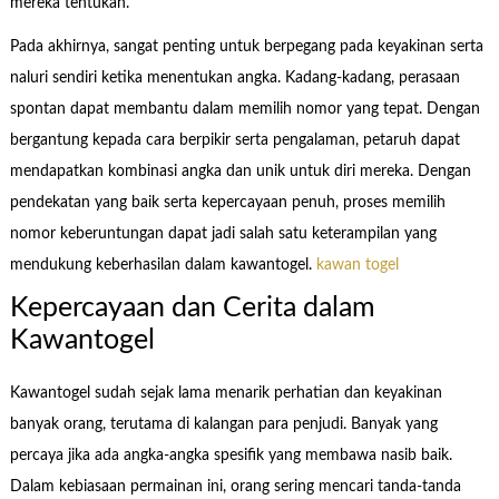
mereka tentukan.
Pada akhirnya, sangat penting untuk berpegang pada keyakinan serta
naluri sendiri ketika menentukan angka. Kadang-kadang, perasaan
spontan dapat membantu dalam memilih nomor yang tepat. Dengan
bergantung kepada cara berpikir serta pengalaman, petaruh dapat
mendapatkan kombinasi angka dan unik untuk diri mereka. Dengan
pendekatan yang baik serta kepercayaan penuh, proses memilih
nomor keberuntungan dapat jadi salah satu keterampilan yang
mendukung keberhasilan dalam kawantogel.
kawan togel
Kepercayaan dan Cerita dalam
Kawantogel
Kawantogel sudah sejak lama menarik perhatian dan keyakinan
banyak orang, terutama di kalangan para penjudi. Banyak yang
percaya jika ada angka-angka spesifik yang membawa nasib baik.
Dalam kebiasaan permainan ini, orang sering mencari tanda-tanda