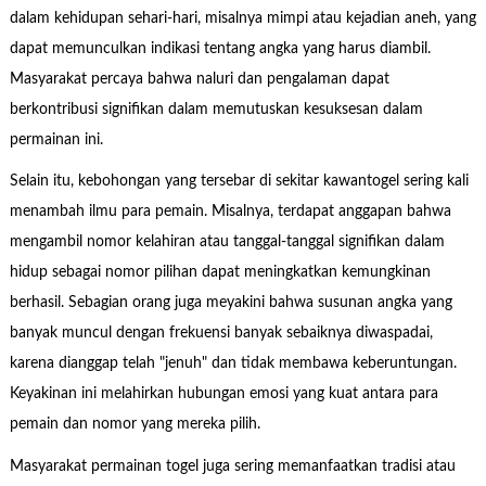
dalam kehidupan sehari-hari, misalnya mimpi atau kejadian aneh, yang
dapat memunculkan indikasi tentang angka yang harus diambil.
Masyarakat percaya bahwa naluri dan pengalaman dapat
berkontribusi signifikan dalam memutuskan kesuksesan dalam
permainan ini.
Selain itu, kebohongan yang tersebar di sekitar kawantogel sering kali
menambah ilmu para pemain. Misalnya, terdapat anggapan bahwa
mengambil nomor kelahiran atau tanggal-tanggal signifikan dalam
hidup sebagai nomor pilihan dapat meningkatkan kemungkinan
berhasil. Sebagian orang juga meyakini bahwa susunan angka yang
banyak muncul dengan frekuensi banyak sebaiknya diwaspadai,
karena dianggap telah "jenuh" dan tidak membawa keberuntungan.
Keyakinan ini melahirkan hubungan emosi yang kuat antara para
pemain dan nomor yang mereka pilih.
Masyarakat permainan togel juga sering memanfaatkan tradisi atau