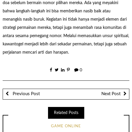
doa sebelum bermain nomor pilihan mereka. Ada yang meyakini
bahwa langkah-langkah ini bisa memberikan nasib baik atau
menangkis nasib buruk. Kegiatan ini tidak hanya menjadi elemen dari
strategi permainan mereka, tetapi juga menambah rasa komunitas di
antara sesama pemegang nomor. Melalui memasukkan unsur spiritual,
kawantogel menjadi lebih dari sekadar permainan, tetapi juga sebuah
perjalanan mencari arti dan harapan.
0
Previous Post
Next Post
Related Posts
GAME ONLINE