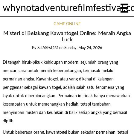
whynotadventurefilmfestival.
GAME ONLINE
Misteri di Belakang Kawantogel Online: Meraih Angka
Luck
By
SafASFsf231
on
Sunday, May 24, 2026
Di tengah hiruk-pikuk kehidupan modern, sejumlah orang yang
mencari cara untuk meraih keberuntungan, termasuk melalui
permainan angka. Kawantogel, atau yang dikenal di kalangan
penggemar sebagai kawan togel, adalah salah satu fenomena yang
layak untuk diperbincangkan. Permainan ini tidak hanya menawarkan
kesempatan untuk memenangkan hadiah, tetapi tambahan
menyimpan misteri dan keunikan di balik setiap angka yang berhasil
dipilih.
Untuk beberapa orang, kawantogel bukan sekadar permainan, tetapi