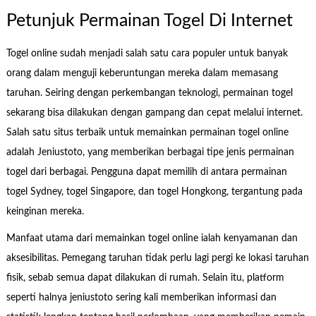
Petunjuk Permainan Togel Di Internet
Togel online sudah menjadi salah satu cara populer untuk banyak
orang dalam menguji keberuntungan mereka dalam memasang
taruhan. Seiring dengan perkembangan teknologi, permainan togel
sekarang bisa dilakukan dengan gampang dan cepat melalui internet.
Salah satu situs terbaik untuk memainkan permainan togel online
adalah Jeniustoto, yang memberikan berbagai tipe jenis permainan
togel dari berbagai. Pengguna dapat memilih di antara permainan
togel Sydney, togel Singapore, dan togel Hongkong, tergantung pada
keinginan mereka.
Manfaat utama dari memainkan togel online ialah kenyamanan dan
aksesibilitas. Pemegang taruhan tidak perlu lagi pergi ke lokasi taruhan
fisik, sebab semua dapat dilakukan di rumah. Selain itu, platform
seperti halnya jeniustoto sering kali memberikan informasi dan