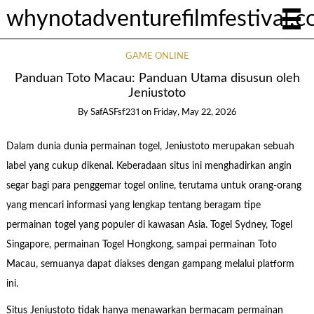
whynotadventurefilmfestival.
GAME ONLINE
Panduan Toto Macau: Panduan Utama disusun oleh
Jeniustoto
By
SafASFsf231
on
Friday, May 22, 2026
Dalam dunia dunia permainan togel, Jeniustoto merupakan sebuah
label yang cukup dikenal. Keberadaan situs ini menghadirkan angin
segar bagi para penggemar togel online, terutama untuk orang-orang
yang mencari informasi yang lengkap tentang beragam tipe
permainan togel yang populer di kawasan Asia. Togel Sydney, Togel
Singapore, permainan Togel Hongkong, sampai permainan Toto
Macau, semuanya dapat diakses dengan gampang melalui platform
ini.
Situs Jeniustoto tidak hanya menawarkan bermacam permainan