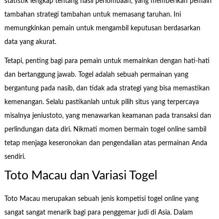
statistik lengkap tentang hasil perlombaan, yang memberikan pemain
tambahan strategi tambahan untuk memasang taruhan. Ini
memungkinkan pemain untuk mengambil keputusan berdasarkan
data yang akurat.
Tetapi, penting bagi para pemain untuk memainkan dengan hati-hati
dan bertanggung jawab. Togel adalah sebuah permainan yang
bergantung pada nasib, dan tidak ada strategi yang bisa memastikan
kemenangan. Selalu pastikanlah untuk pilih situs yang terpercaya
misalnya jeniustoto, yang menawarkan keamanan pada transaksi dan
perlindungan data diri. Nikmati momen bermain togel online sambil
tetap menjaga keseronokan dan pengendalian atas permainan Anda
sendiri.
Toto Macau dan Variasi Togel
Toto Macau merupakan sebuah jenis kompetisi togel online yang
sangat sangat menarik bagi para penggemar judi di Asia. Dalam