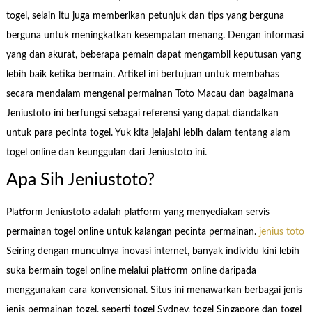
togel, selain itu juga memberikan petunjuk dan tips yang berguna
berguna untuk meningkatkan kesempatan menang. Dengan informasi
yang dan akurat, beberapa pemain dapat mengambil keputusan yang
lebih baik ketika bermain. Artikel ini bertujuan untuk membahas
secara mendalam mengenai permainan Toto Macau dan bagaimana
Jeniustoto ini berfungsi sebagai referensi yang dapat diandalkan
untuk para pecinta togel. Yuk kita jelajahi lebih dalam tentang alam
togel online dan keunggulan dari Jeniustoto ini.
Apa Sih Jeniustoto?
Platform Jeniustoto adalah platform yang menyediakan servis
permainan togel online untuk kalangan pecinta permainan.
jenius toto
Seiring dengan munculnya inovasi internet, banyak individu kini lebih
suka bermain togel online melalui platform online daripada
menggunakan cara konvensional. Situs ini menawarkan berbagai jenis
jenis permainan togel, seperti togel Sydney, togel Singapore dan togel