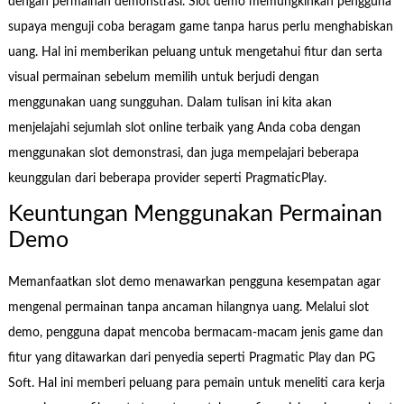
dengan permainan demonstrasi. Slot demo memungkinkan pengguna
supaya menguji coba beragam game tanpa harus perlu menghabiskan
uang. Hal ini memberikan peluang untuk mengetahui fitur dan serta
visual permainan sebelum memilih untuk berjudi dengan
menggunakan uang sungguhan. Dalam tulisan ini kita akan
menjelajahi sejumlah slot online terbaik yang Anda coba dengan
menggunakan slot demonstrasi, dan juga mempelajari beberapa
keunggulan dari beberapa provider seperti PragmaticPlay.
Keuntungan Menggunakan Permainan
Demo
Memanfaatkan slot demo menawarkan pengguna kesempatan agar
mengenal permainan tanpa ancaman hilangnya uang. Melalui slot
demo, pengguna dapat mencoba bermacam-macam jenis game dan
fitur yang ditawarkan dari penyedia seperti Pragmatic Play dan PG
Soft. Hal ini memberi peluang para pemain untuk meneliti cara kerja