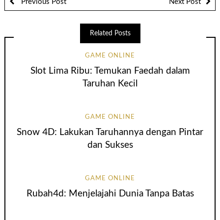
Previous Post
Next Post
Related Posts
GAME ONLINE
Slot Lima Ribu: Temukan Faedah dalam
Taruhan Kecil
GAME ONLINE
Snow 4D: Lakukan Taruhannya dengan Pintar
dan Sukses
GAME ONLINE
Rubah4d: Menjelajahi Dunia Tanpa Batas