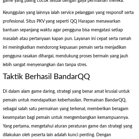
game yang paling cocok sesuai dengan gaya permainan mereka.
Keunggulan yang lainnya ialah service pelanggan yang responsif serta
profesional. Situs PKV yang seperti QQ Harapan menawarkan
bantuan sepanjang waktu agar pengguna bisa mengatasi setiap
masalah atau pertanyaan kapan pun. Layanan ini cepat serta ramah
ini meningkatkan mendorong kepuasan pemain serta menjadikan
pengguna rasakan dihargai, mendukung proses bermain yang jauh
lebih sangat menyenangkan dan tanpa stres.
Taktik Berhasil BandarQQ
Di dalam alam game daring, strategi yang benar amat krusial untuk
pemain untuk mendapatkan keberhasilan. Permainan BandarQQ,
sebagai salah satu permainan yang terkenal, memberikan beragam
kesempatan bagi pemain untuk mengembangkan kemampuannya.
Yang pertama, mengetahui aturan peraturan game dan strategi yang
dilakukan oleh peserta lain adalah kunci penting. Dengan