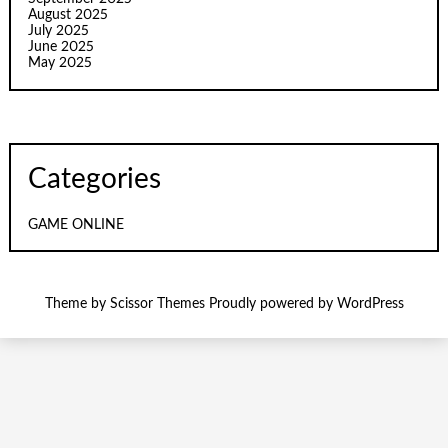
August 2025
July 2025
June 2025
May 2025
Categories
GAME ONLINE
Theme by
Scissor Themes
Proudly powered by
WordPress