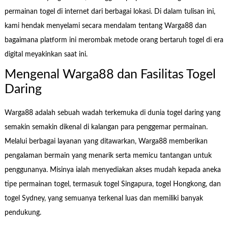
permainan togel di internet dari berbagai lokasi. Di dalam tulisan ini,
kami hendak menyelami secara mendalam tentang Warga88 dan
bagaimana platform ini merombak metode orang bertaruh togel di era
digital meyakinkan saat ini.
Mengenal Warga88 dan Fasilitas Togel
Daring
Warga88 adalah sebuah wadah terkemuka di dunia togel daring yang
semakin semakin dikenal di kalangan para penggemar permainan.
Melalui berbagai layanan yang ditawarkan, Warga88 memberikan
pengalaman bermain yang menarik serta memicu tantangan untuk
penggunanya. Misinya ialah menyediakan akses mudah kepada aneka
tipe permainan togel, termasuk togel Singapura, togel Hongkong, dan
togel Sydney, yang semuanya terkenal luas dan memiliki banyak
pendukung.