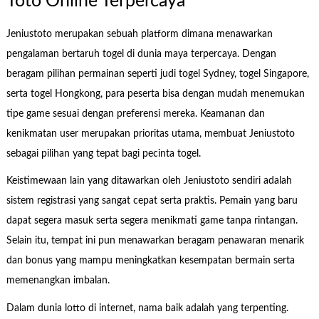
Toto Online Terpercaya
Jeniustoto merupakan sebuah platform dimana menawarkan
pengalaman bertaruh togel di dunia maya terpercaya. Dengan
beragam pilihan permainan seperti judi togel Sydney, togel Singapore,
serta togel Hongkong, para peserta bisa dengan mudah menemukan
tipe game sesuai dengan preferensi mereka. Keamanan dan
kenikmatan user merupakan prioritas utama, membuat Jeniustoto
sebagai pilihan yang tepat bagi pecinta togel.
Keistimewaan lain yang ditawarkan oleh Jeniustoto sendiri adalah
sistem registrasi yang sangat cepat serta praktis. Pemain yang baru
dapat segera masuk serta segera menikmati game tanpa rintangan.
Selain itu, tempat ini pun menawarkan beragam penawaran menarik
dan bonus yang mampu meningkatkan kesempatan bermain serta
memenangkan imbalan.
Dalam dunia lotto di internet, nama baik adalah yang terpenting.