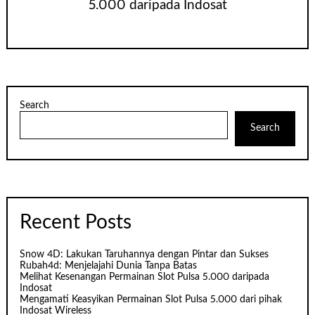
5.000 daripada Indosat
Search
Search
Recent Posts
Snow 4D: Lakukan Taruhannya dengan Pintar dan Sukses
Rubah4d: Menjelajahi Dunia Tanpa Batas
Melihat Kesenangan Permainan Slot Pulsa 5.000 daripada
Indosat
Mengamati Keasyikan Permainan Slot Pulsa 5.000 dari pihak
Indosat Wireless