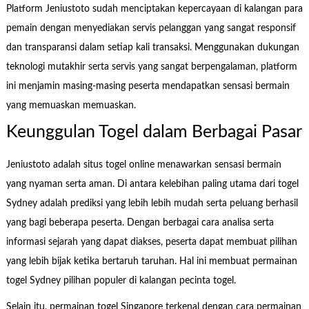
Platform Jeniustoto sudah menciptakan kepercayaan di kalangan para
pemain dengan menyediakan servis pelanggan yang sangat responsif
dan transparansi dalam setiap kali transaksi. Menggunakan dukungan
teknologi mutakhir serta servis yang sangat berpengalaman, platform
ini menjamin masing-masing peserta mendapatkan sensasi bermain
yang memuaskan memuaskan.
Keunggulan Togel dalam Berbagai Pasar
Jeniustoto adalah situs togel online menawarkan sensasi bermain
yang nyaman serta aman. Di antara kelebihan paling utama dari togel
Sydney adalah prediksi yang lebih lebih mudah serta peluang berhasil
yang bagi beberapa peserta. Dengan berbagai cara analisa serta
informasi sejarah yang dapat diakses, peserta dapat membuat pilihan
yang lebih bijak ketika bertaruh taruhan. Hal ini membuat permainan
togel Sydney pilihan populer di kalangan pecinta togel.
Selain itu, permainan togel Singapore terkenal dengan cara permainan