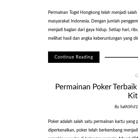
Permainan Togel Hongkong telah menjadi salah s
masyarakat Indonesia. Dengan jumlah penggema
menjadi bagian dari gaya hidup. Setiap hari,
melihat hasil dan angka keberuntungan yang dimi
Continue Reading
G
Permainan Poker Terbaik
Kit
By
SafASFsf2
Poker adalah salah satu permainan kartu yang pa
diperkenalkan, poker telah berkembang menjadi 