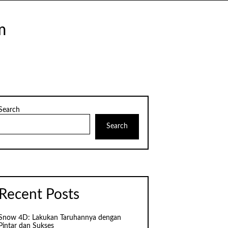
m
Search
Search
Recent Posts
Snow 4D: Lakukan Taruhannya dengan
Pintar dan Sukses