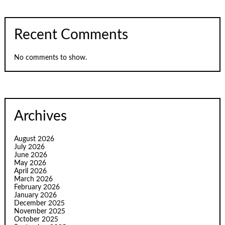
Recent Comments
No comments to show.
Archives
August 2026
July 2026
June 2026
May 2026
April 2026
March 2026
February 2026
January 2026
December 2025
November 2025
October 2025