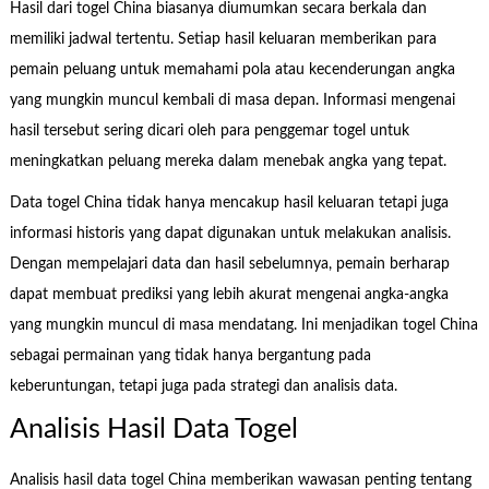
Hasil dari togel China biasanya diumumkan secara berkala dan
memiliki jadwal tertentu. Setiap hasil keluaran memberikan para
pemain peluang untuk memahami pola atau kecenderungan angka
yang mungkin muncul kembali di masa depan. Informasi mengenai
hasil tersebut sering dicari oleh para penggemar togel untuk
meningkatkan peluang mereka dalam menebak angka yang tepat.
Data togel China tidak hanya mencakup hasil keluaran tetapi juga
informasi historis yang dapat digunakan untuk melakukan analisis.
Dengan mempelajari data dan hasil sebelumnya, pemain berharap
dapat membuat prediksi yang lebih akurat mengenai angka-angka
yang mungkin muncul di masa mendatang. Ini menjadikan togel China
sebagai permainan yang tidak hanya bergantung pada
keberuntungan, tetapi juga pada strategi dan analisis data.
Analisis Hasil Data Togel
Analisis hasil data togel China memberikan wawasan penting tentang