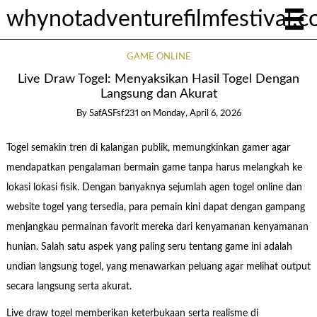
whynotadventurefilmfestival.
GAME ONLINE
Live Draw Togel: Menyaksikan Hasil Togel Dengan
Langsung dan Akurat
By
SafASFsf231
on
Monday, April 6, 2026
Togel semakin tren di kalangan publik, memungkinkan gamer agar
mendapatkan pengalaman bermain game tanpa harus melangkah ke
lokasi lokasi fisik. Dengan banyaknya sejumlah agen togel online dan
website togel yang tersedia, para pemain kini dapat dengan gampang
menjangkau permainan favorit mereka dari kenyamanan kenyamanan
hunian. Salah satu aspek yang paling seru tentang game ini adalah
undian langsung togel, yang menawarkan peluang agar melihat output
secara langsung serta akurat.
Live draw togel memberikan keterbukaan serta realisme di