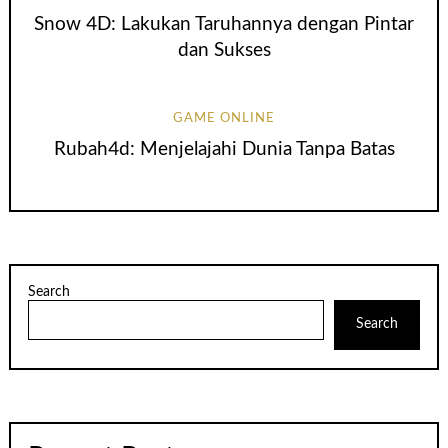
Snow 4D: Lakukan Taruhannya dengan Pintar
dan Sukses
GAME ONLINE
Rubah4d: Menjelajahi Dunia Tanpa Batas
Search
Search